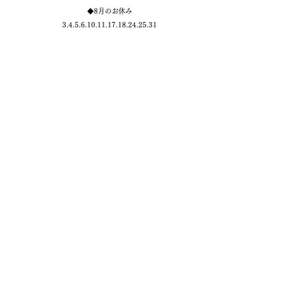
◆8
月のお休み
3.4.5.6.10.11.17.18.24.25
.31
●ヤサイノイトウお野菜販売
…次回は8/12(水).29(土)
●
OPEN11:30～16:30
月・火曜 定休
●お席のご予約
お電話でのみ対応となります。
11:30、もしくは12:00開始分
のみ、
お受けする事ができます。
メールやDMでのご予約は不可となります。