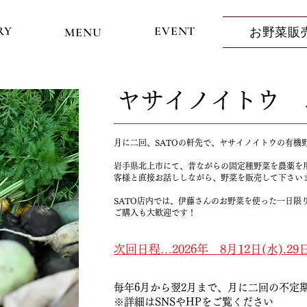
RY
EVENT
MENU
お野菜販
ヤサイノイトウ 
月に二回、SATOの軒先で、ヤサイノイトウの有機
岩手県北上市にて、昔ながらの固定種野菜を農薬を
客様と直接お話ししながら、野菜を販売して下さい
SATO店内では、伊藤さんのお野菜を使った一日限
ご購入も大歓迎です！
次回
日程…2026年 8月12日(水).29
毎年6月から翌2月まで、月に二回の不定
※詳細はSNSやHPをご覧ください